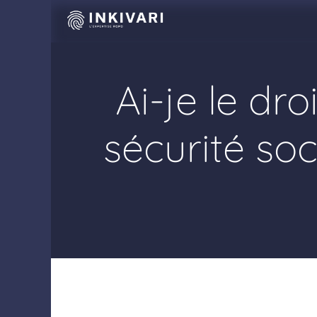
Se rendre au contenu
Accueil
Ai-je le d
sécurité soc