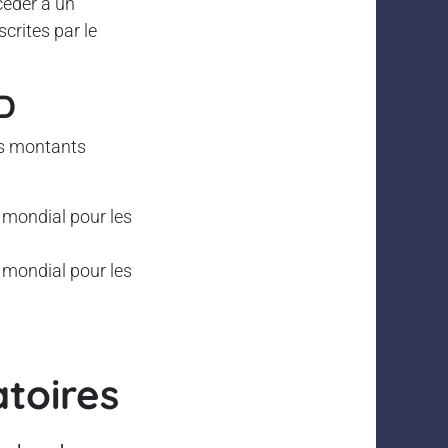
céder à un
crites par le
D
es montants
l mondial pour les
l mondial pour les
atoires