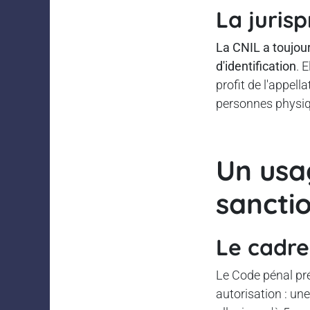
La juris
La CNIL a toujour
d'identification
. 
profit de l'appell
personnes physiq
Un usa
sancti
Le cadre
Le Code pénal pré
autorisation : u