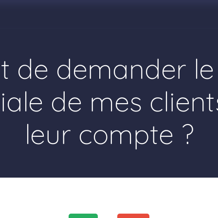
Solutions RGPD
Soyez en conformité
A propos
No
roit de demander l
iale de mes clien
leur compte ?