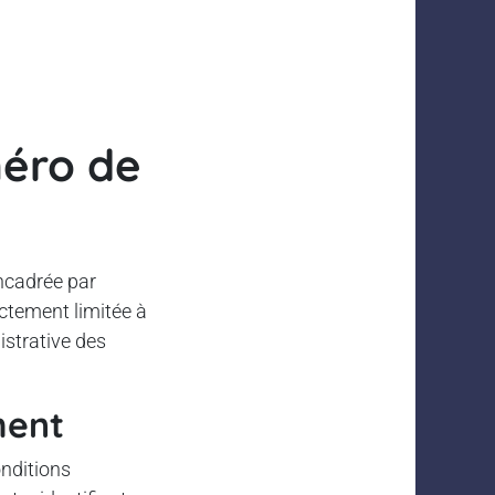
méro de
encadrée par
rictement limitée à
istrative des
ment
onditions