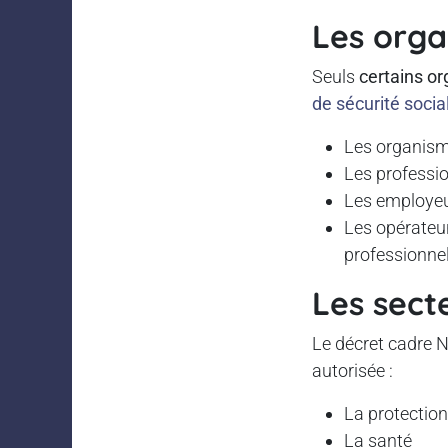
Les orga
Seuls
certains or
de sécurité socia
Les organism
Les professi
Les employeur
Les opérateu
professionnel
Les sect
Le décret cadre N
autorisée :
La protection
La santé