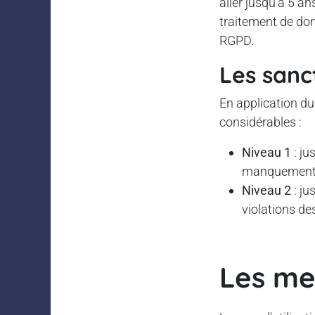
aller jusqu'à 5 an
traitement de do
RGPD.
Les sanc
En application d
considérables :
Niveau 1
: ju
manquements 
Niveau 2
: ju
violations d
Les me