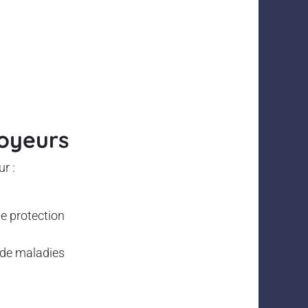
loyeurs
r :
e protection
t de maladies