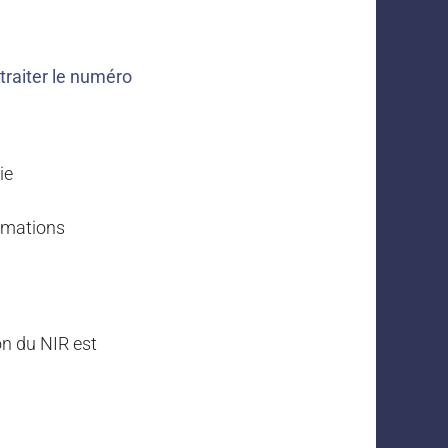
 traiter le numéro
ie
rmations
on du NIR est