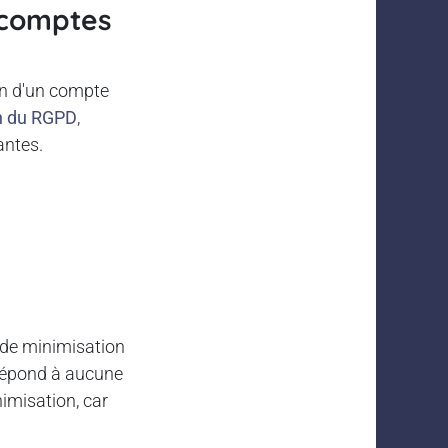
e comptes
on d'un compte
on du RGPD
,
antes.
t de minimisation
e répond à aucune
imisation, car