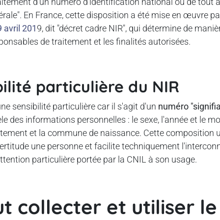
aitement d'un numéro d'identification national ou de tout a
érale". En France, cette disposition a été mise en œuvre pa
 avril 201
9, dit "décret cadre NIR", qui détermine de maniè
ponsables de traitement et les finalités autorisées.
ilité particulière du NIR
e sensibilité particulière car il s'agit d'un
numéro "signifi
èle des informations personnelles : le sexe, l'année et le m
artement et la commune de naissance. Cette composition 
certitude une personne et facilite techniquement l'interconn
attention particulière portée par la CNIL à son usage.
t collecter et utiliser le