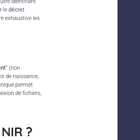
utre identifiant
r le
décret
re exhaustive les
ant"
(non
ois de naissance,
unique permet
exion de fichiers,
 NIR ?